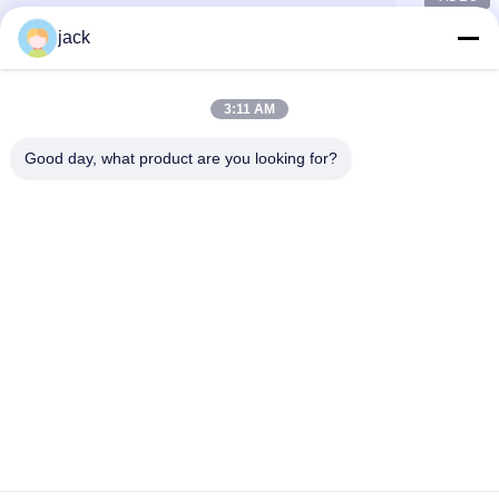
jack
3:11 AM
Good day, what product are you looking for?
Foshan Zolim Technology Co., Ltd.
+8618823255551
jack@zolimmachinery.com